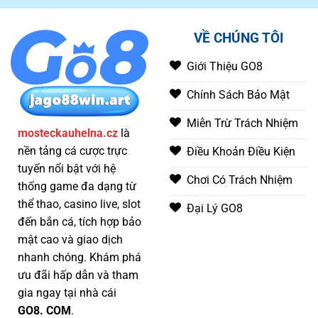
Sự
Săn
Thật
Thưởng
Về
GO8
VỀ CHÚNG TÔI
Thương
Hiệu
Giới Thiệu GO8
Cá
Cược
GO8
Chính Sách Bảo Mật
Lâu
Năm
Miễn Trừ Trách Nhiệm
mosteckauhelna.cz
là
nền tảng cá cược trực
Điều Khoản Điều Kiện
tuyến nổi bật với hệ
Chơi Có Trách Nhiệm
thống game đa dạng từ
thể thao, casino live, slot
Đại Lý GO8
đến bắn cá, tích hợp bảo
mật cao và giao dịch
nhanh chóng. Khám phá
ưu đãi hấp dẫn và tham
gia ngay tại nhà cái
GO8. COM
.