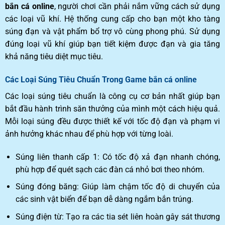
bắn cá online
, người chơi cần phải nắm vững cách sử dụng
các loại vũ khí. Hệ thống cung cấp cho bạn một kho tàng
súng đạn và vật phẩm bổ trợ vô cùng phong phú. Sử dụng
đúng loại vũ khí giúp bạn tiết kiệm được đạn và gia tăng
khả năng tiêu diệt mục tiêu.
Các Loại Súng Tiêu Chuẩn Trong Game bắn cá online
Các loại súng tiêu chuẩn là công cụ cơ bản nhất giúp bạn
bắt đầu hành trình săn thưởng của mình một cách hiệu quả.
Mỗi loại súng đều được thiết kế với tốc độ đạn và phạm vi
ảnh hưởng khác nhau để phù hợp với từng loài.
Súng liên thanh cấp 1: Có tốc độ xả đạn nhanh chóng,
phù hợp để quét sạch các đàn cá nhỏ bơi theo nhóm.
Súng đóng băng: Giúp làm chậm tốc độ di chuyển của
các sinh vật biển để bạn dễ dàng ngắm bắn trúng.
Súng điện từ: Tạo ra các tia sét liên hoàn gây sát thương