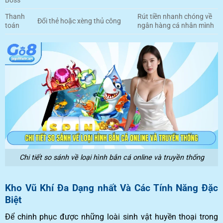
Boss
Thanh
Rút tiền nhanh chóng về
Đổi thẻ hoặc xèng thủ công
toán
ngân hàng cá nhân mình
Chi tiết so sánh về loại hình bắn cá online và truyền thống
Kho Vũ Khí Đa Dạng nhất Và Các Tính Năng Đặc
Biệt
Để chinh phục được những loài sinh vật huyền thoại trong