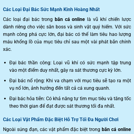
Các Loại Đại Bác Sức Mạnh Kinh Hoàng Nhất
Các loại đại bác trong
bắn cá online
là vũ khí chiến lược
dành riêng cho việc săn boss và sinh vật quý hiếm. Với sức
mạnh công phá cực lớn, đại bác có thể làm tiêu hao lượng
máu khổng lồ của mục tiêu chỉ sau một vài phát bắn chính
xác.
Đại bác thần công: Loại vũ khí có sức mạnh tập trung
vào một điểm duy nhất, gây ra sát thương cực kỳ lớn.
Đại bác nổ rộng: Khi va chạm với mục tiêu sẽ tạo ra một
vụ nổ lớn, ảnh hưởng đến tất cả cá xung quanh.
Đại bác hỏa tiễn: Có khả năng tự tìm mục tiêu và tăng tốc
theo thời gian để đạt được sát thương tối đa nhất.
Các Loại Vật Phẩm Đặc Biệt Hỗ Trợ Tối Đa Người Chơi
Ngoài súng đạn, các vật phẩm đặc biệt trong
bắn cá online