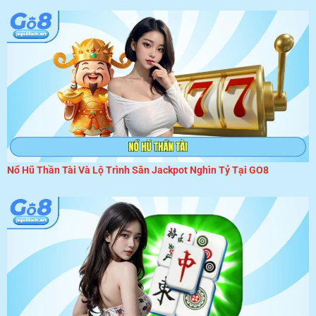
Nổ Hũ Thần Tài Và Lộ Trình Săn Jackpot Nghìn Tỷ Tại GO8