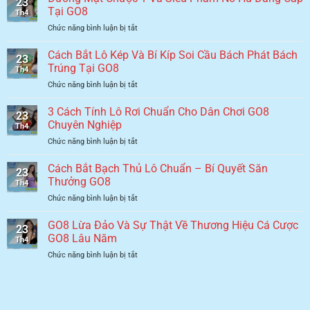
23
Thần
Nhận
Tại GO8
GO8
Th4
Tài
Jackpot
Chức năng bình luận bị tắt
ở
Và
Hàng
Đường
Lộ
Tỷ
Mạt
Cách Bắt Lô Kép Và Bí Kíp Soi Cầu Bách Phát Bách
Trình
Cùng
23
Chược
Săn
Trúng Tại GO8
GO8
Th4
1
Jackpot
Chức năng bình luận bị tắt
ở
Và
Nghìn
Cách
Siêu
Tỷ
Bắt
3 Cách Tính Lô Rơi Chuẩn Cho Dân Chơi GO8
Phẩm
Tại
23
Lô
Nổ
Chuyên Nghiệp
GO8
Th4
Kép
Hũ
Chức năng bình luận bị tắt
ở
Và
Đẳng
3 Cách
Bí
Cấp
Tính
Cách Bắt Bạch Thủ Lô Chuẩn – Bí Quyết Săn
Kíp
Tại
23
Lô
Soi
Thưởng GO8
GO8
Th4
Rơi
Cầu
Chức năng bình luận bị tắt
ở
Chuẩn
Bách
Cách
Cho
Phát
Bắt
GO8 Lừa Đảo Và Sự Thật Về Thương Hiệu Cá Cược
Dân
Bách
23
Bạch
Chơi
GO8 Lâu Năm
Trúng
Th4
Thủ
GO8
Tại
Chức năng bình luận bị tắt
ở
Lô
Chuyên
GO8
GO8
Chuẩn
Nghiệp
Lừa
–
Đảo
Bí
Và
Quyết