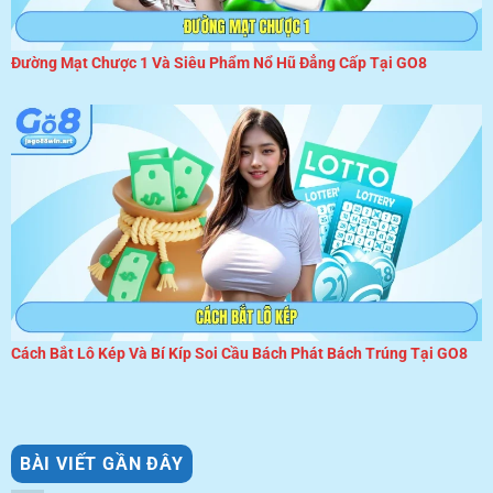
Đường Mạt Chược 1 Và Siêu Phẩm Nổ Hũ Đẳng Cấp Tại GO8
Cách Bắt Lô Kép Và Bí Kíp Soi Cầu Bách Phát Bách Trúng Tại GO8
BÀI VIẾT GẦN ĐÂY