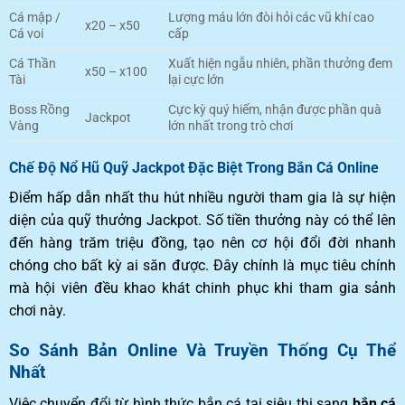
Cá mập /
Lượng máu lớn đòi hỏi các vũ khí cao
x20 – x50
Cá voi
cấp
Cá Thần
Xuất hiện ngẫu nhiên, phần thưởng đem
x50 – x100
Tài
lại cực lớn
Boss Rồng
Cực kỳ quý hiếm, nhận được phần quà
Jackpot
Vàng
lớn nhất trong trò chơi
Chế Độ Nổ Hũ Quỹ Jackpot Đặc Biệt Trong Bắn Cá Online
Điểm hấp dẫn nhất thu hút nhiều người tham gia là sự hiện
diện của quỹ thưởng Jackpot. Số tiền thưởng này có thể lên
đến hàng trăm triệu đồng, tạo nên cơ hội đổi đời nhanh
chóng cho bất kỳ ai săn được. Đây chính là mục tiêu chính
mà hội viên đều khao khát chinh phục khi tham gia sảnh
chơi này.
So Sánh Bản Online Và Truyền Thống Cụ Thể
Nhất
Việc chuyển đổi từ hình thức bắn cá tại siêu thị sang
bắn cá