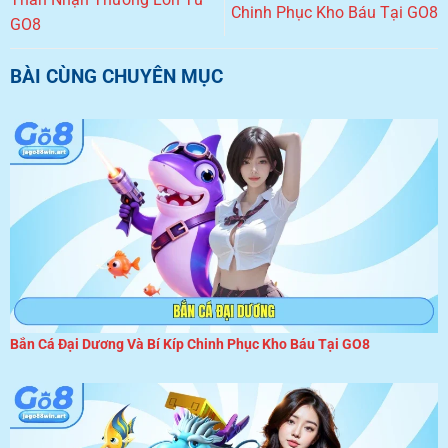
Chinh Phục Kho Báu Tại GO8
GO8
BÀI CÙNG CHUYÊN MỤC
Bắn Cá Đại Dương Và Bí Kíp Chinh Phục Kho Báu Tại GO8