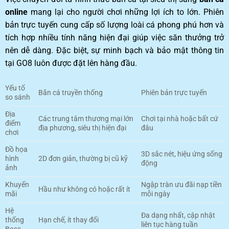
online
mang lại cho người chơi những lợi ích to lớn. Phiên
bản trực tuyến cung cấp số lượng loài cá phong phú hơn và
tích hợp nhiều tính năng hiện đại giúp việc săn thưởng trở
nên dễ dàng. Đặc biệt, sự minh bạch và bảo mật thông tin
tại GO8 luôn được đặt lên hàng đầu.
Yếu tố
Bắn cá truyền thống
Phiên bản trực tuyến
so sánh
Địa
Các trung tâm thương mại lớn
Chơi tại nhà hoặc bất cứ
điểm
địa phương, siêu thị hiện đại
đâu
chơi
Đồ họa
3D sắc nét, hiệu ứng sống
hình
2D đơn giản, thường bị cũ kỹ
động
ảnh
Khuyến
Ngập tràn ưu đãi nạp tiền
Hầu như không có hoặc rất ít
mãi
mỗi ngày
Hệ
Đa dạng nhất, cập nhật
thống
Hạn chế, ít thay đổi
liên tục hàng tuần